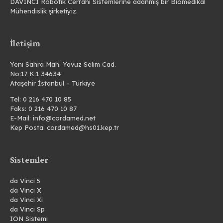
DAVINCI Robotik Cerrahi Sistemlerine adanmış bir Biomedikal
Mühendislik şirketiyiz.
İletişim
Yeni Sahra Mah. Yavuz Selim Cad.
No:17 K:1 34634
Ataşehir İstanbul – Türkiye
Tel: 0 216 470 10 85
Faks: 0 216 470 10 87
E-Mail: info@cordamed.net
Kep Posta: cordamed@hs01.kep.tr
Sistemler
da Vinci 5
da Vinci X
da Vinci Xi
da Vinci Sp
ION Sistemi