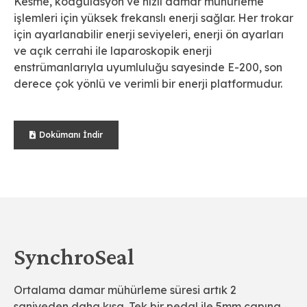
Kesme, koagülasyon ve hızlı damar mühürleme
işlemleri için yüksek frekanslı enerji sağlar. Her trokar
için ayarlanabilir enerji seviyeleri, enerji ön ayarları
ve açık cerrahi ile laparoskopik enerji
enstrümanlarıyla uyumluluğu sayesinde E-200, son
derece çok yönlü ve verimli bir enerji platformudur.
Dokümanı İndir
SynchroSeal
Ortalama damar mühürleme süresi artık 2
saniyeden daha kısa. Tek bir pedal ile 5mm çapına