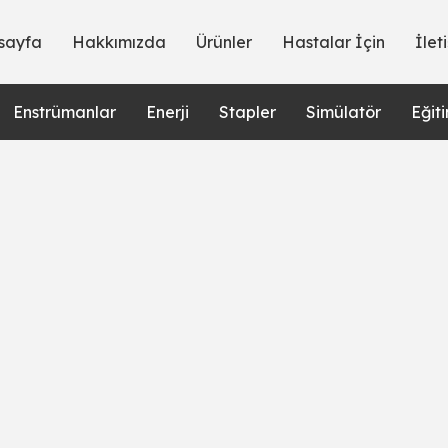
sayfa
Hakkımızda
Ürünler
Hastalar İçin
İlet
Enstrümanlar
Enerji
Stapler
Simülatör
Eğit