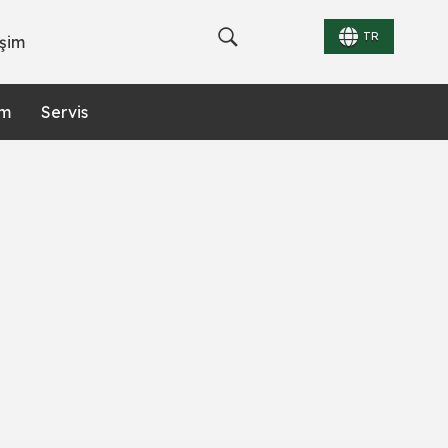
TR
işim
im
Servis